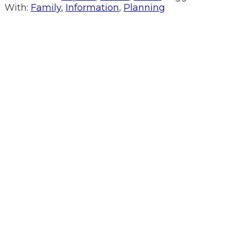
With:
Family
,
Information
,
Planning
Excellent
Based on
28 reviews
Jing
2023-10-08
Nice and quite vacation! Thank you Mike!