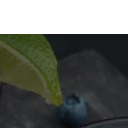
Phasellus sit amet enim feugiat, el dignissim sem et, tempus
sapien. Mauris leo. Etiam cursus sapien quis ligula rhoncus,
quis sollicitudin dolor ultricies.